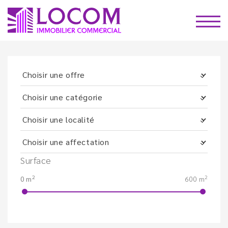
Surface
2
2
0 m
600 m