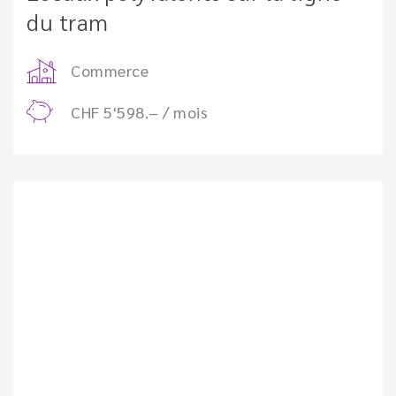
du tram
Commerce
CHF 5'598.– / mois