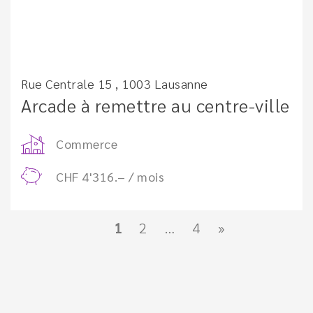
Rue Centrale 15 , 1003 Lausanne
Arcade à remettre au centre-ville
Commerce
CHF 4'316.– / mois
1
2
…
4
»